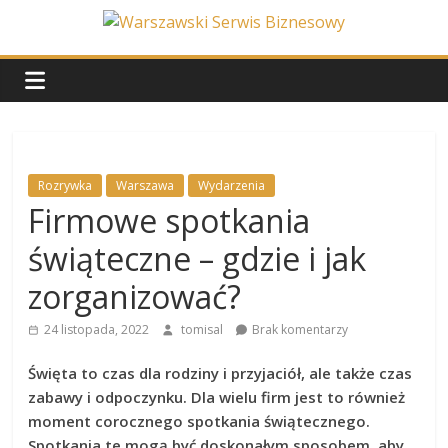
Skip
to
Warszawski
content
Serwis
Biznesowy
Rozrywka
Warszawa
Wydarzenia
Firmowe spotkania
Wydarzenia
z
świąteczne – gdzie i jak
życia
stolicy
zorganizować?
24 listopada, 2022
tomisal
Brak komentarzy
Święta to czas dla rodziny i przyjaciół, ale także czas
zabawy i odpoczynku. Dla wielu firm jest to również
moment corocznego spotkania świątecznego.
Spotkania te mogą być doskonałym sposobem, aby