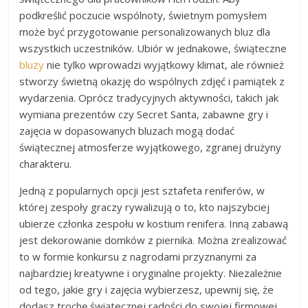
podkreślić poczucie wspólnoty, świetnym pomysłem
może być przygotowanie personalizowanych bluz dla
wszystkich uczestników. Ubiór w jednakowe, świąteczne
bluzy
nie tylko wprowadzi wyjątkowy klimat, ale również
stworzy świetną okazję do wspólnych zdjęć i pamiątek z
wydarzenia. Oprócz tradycyjnych aktywności, takich jak
wymiana prezentów czy Secret Santa, zabawne gry i
zajęcia w dopasowanych bluzach mogą dodać
świątecznej atmosferze wyjątkowego, zgranej drużyny
charakteru.
Jedną z popularnych opcji jest sztafeta reniferów, w
której zespoły graczy rywalizują o to, kto najszybciej
ubierze członka zespołu w kostium renifera. Inną zabawą
jest dekorowanie domków z piernika. Można zrealizować
to w formie konkursu z nagrodami przyznanymi za
najbardziej kreatywne i oryginalne projekty. Niezależnie
od tego, jakie gry i zajęcia wybierzesz, upewnij się, że
dodasz trochę świątecznej radości do swojej firmowej