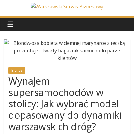
Skip
to
Warszawski
content
Serwis
Biznesowy
Wydarzenia
z
Biznes
życia
Wynajem
stolicy
supersamochodów w
stolicy: Jak wybrać model
dopasowany do dynamiki
warszawskich dróg?