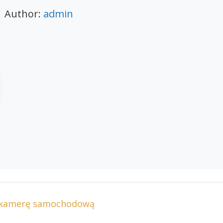
Author:
admin
ć kamerę samochodową