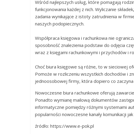
Wśród najlepszych usług, które pomagają rodzimy
funkcjonowania każdej z nich. Wyliczanie składe
zadania wynikające z istoty zatrudnienia w fir
naszych podopiecznych.
Współpraca księgowa i rachunkowa nie ogranicza
sposobność znalezienia podstaw do odjęcia częśc
wraz z księgami rachunkowymi i przychodów i ro
Choć biura księgowe są różne, to w sieciowej o
Pomoże w rozliczeniu wszystkich dochodów i zna
jednoosobowej firmy, która dopiero co zaczyna 
Nowoczesne biura rachunkowe oferują zawarcie u
Ponadto wymianę mailową dokumentów zastępuje
informatyczne pomiędzy różnymi systemami aut
popularności nowoczesne kanały komunikacji jak 
źródło: https://www.e-pok.pl