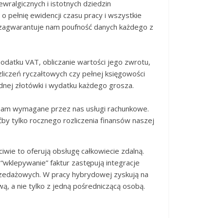
wralgicznych i istotnych dziedzin
o pełnię ewidencji czasu pracy i wszystkie
to zagwarantuje nam poufność danych każdego z
odatku VAT, obliczanie wartości jego zwrotu,
zliczeń ryczałtowych czy pełnej księgowości
dnej złotówki i wydatku każdego grosza.
i nam wymagane przez nas usługi rachunkowe.
by tylko rocznego rozliczenia finansów naszej
wie to oferują obsługę całkowiecie zdalną.
klepywanie” faktur zastępują integracje
zedażowych. W pracy hybrydowej zyskują na
ą, a nie tylko z jedną pośredniczącą osobą.