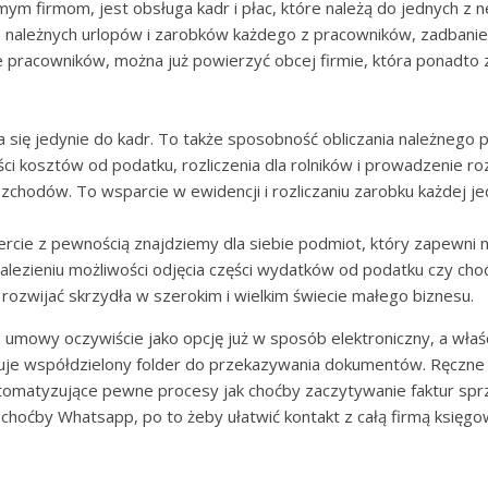
m firmom, jest obsługa kadr i płac, które należą do jednych z ne
k, należnych urlopów i zarobków każdego z pracowników, zadbanie 
mie pracowników, można już powierzyć obcej firmie, która ponad
 się jedynie do kadr. To także sposobność obliczania należnego p
i kosztów od podatku, rozliczenia dla rolników i prowadzenie ro
zchodów. To wsparcie w ewidencji i rozliczaniu zarobku każdej je
fercie z pewnością znajdziemy dla siebie podmiot, który zapewn
lezieniu możliwości odjęcia części wydatków od podatku czy choć
rozwijać skrzydła w szerokim i wielkim świecie małego biznesu.
mowy oczywiście jako opcję już w sposób elektroniczny, a właści
 współdzielony folder do przekazywania dokumentów. Ręczne “w
omatyzujące pewne procesy jak choćby zaczytywanie faktur spr
choćby Whatsapp, po to żeby ułatwić kontakt z całą firmą księgow