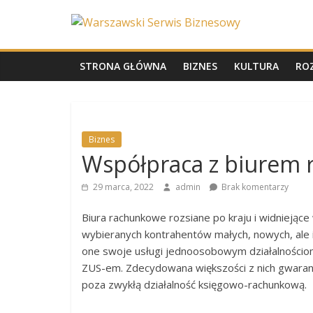
Skip
Warszawski
to
content
Serwis
STRONA GŁÓWNA
BIZNES
KULTURA
RO
Biznesowy
Wydarzenia
Biznes
z
Współpraca z biurem
życia
stolicy
29 marca, 2022
admin
Brak komentarzy
Biura rachunkowe rozsiane po kraju i widniejące 
wybieranych kontrahentów małych, nowych, ale i 
one swoje usługi jednoosobowym działalnościom
ZUS-em. Zdecydowana większości z nich gwarantu
poza zwykłą działalność księgowo-rachunkową.