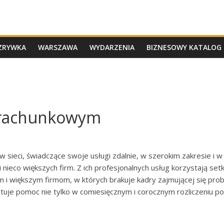
ZRYWKA
WARSZAWA
WYDARZENIA
BIZNESOWY KATALOG 
 rachunkowym
w sieci, świadczące swoje usługi zdalnie, w szerokim zakresie i w 
nieco większych firm. Z ich profesjonalnych usług korzystają set
 i większym firmom, w których brakuje kadry zajmującej się p
je pomoc nie tylko w comiesięcznym i corocznym rozliczeniu pod