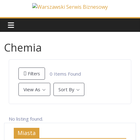
Skip
to
Warszawski
content
Serwis
Chemia
Biznesowy
Wydarzenia
z
0
Items Found
Filters
życia
stolicy
View As
Sort By
No listing found.
Miasta