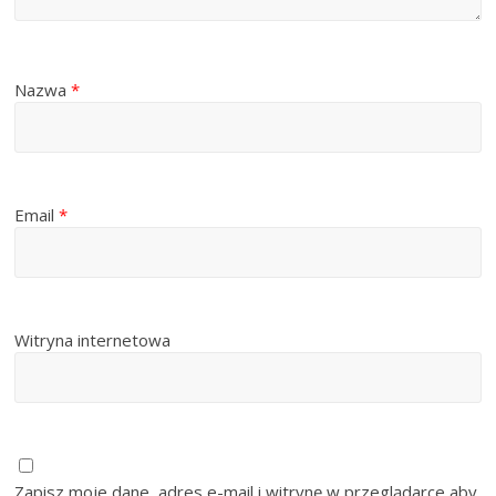
Nazwa
*
Email
*
Witryna internetowa
Zapisz moje dane, adres e-mail i witrynę w przeglądarce aby