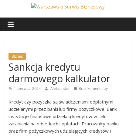
Skip
to
Warszawski
content
Serwis
Biznesowy
Biznes
Sankcja kredytu
Wydarzenia
z
darmowego kalkulator
życia
stolicy
4 czerwca, 2024
Aleksander
Brak komentarzy
Kredyt czy pożyczka są świadczeniami odpłatnymi
udzielanymi przez banki lub firmy pożyczkowe. Banki i
instytucje finansowe udzielają kredytów w celu
zarabiania na odsetkach i opłatach. Pracownicy banku
oraz firm pożyczkowych udzielających kredytów i