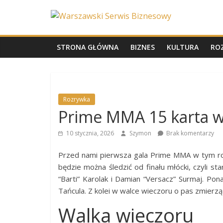
Skip
Warszawski
to
content
Serwis
STRONA GŁÓWNA
BIZNES
KULTURA
RO
Biznesowy
Wydarzenia
Rozrywka
z
Prime MMA 15 karta w
życia
stolicy
10 stycznia, 2026
Szymon
Brak komentarzy
Przed nami pierwsza gala Prime MMA w tym roku
będzie można śledzić od finału młócki, czyli st
“Barti” Karolak i Damian “Versacz” Surmaj. Po
Tańcula. Z kolei w walce wieczoru o pas zmierzą 
Walka wieczoru