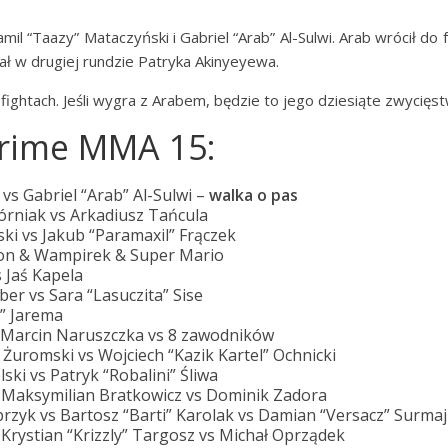
 “Taazy” Mataczyński i Gabriel “Arab” Al-Sulwi. Arab wrócił do 
nał w drugiej rundzie Patryka Akinyeyewa.
fightach. Jeśli wygra z Arabem, będzie to jego dziesiąte zwycięs
Prime MMA 15:
 vs Gabriel “Arab” Al-Sulwi –
walka o pas
Górniak vs Arkadiusz Tańcula
ski vs Jakub “Paramaxil” Frączek
ton & Wampirek & Super Mario
s Jaś Kapela
ber vs Sara “Lasuczita” Sise
k” Jarema
& Marcin Naruszczka vs 8 zawodników
 Żuromski vs Wojciech “Kazik Kartel” Ochnicki
lski vs Patryk “Robalini” Śliwa
vs Maksymilian Bratkowicz vs Dominik Zadora
sprzyk vs Bartosz “Barti” Karolak vs Damian “Versacz” Surmaj
Krystian “Krizzly” Targosz vs Michał Oprządek