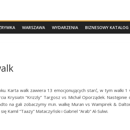
ZRYWKA
WARSZAWA
WYDARZENIA
BIZNESOWY KATALOG 
alk
. Karta walk zawiera 13 emocjonujących starć, w tym walki 1 vs
arcia Krysiatn “Krizzly” Targosz vs Michał Oporządek. Następnie 
nadto na gali zobaczymy m.in. walkę Muran vs Wampirek & Dalto
się Kamil “Taazy” Mataczyński i Gabriel “Arab” Al-Sulwi.