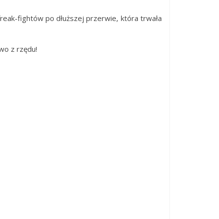
freak-fightów po dłuższej przerwie, która trwała
two z rzędu!