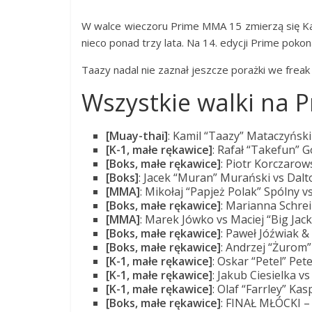
W walce wieczoru Prime MMA 15 zmierzą się Kamil
nieco ponad trzy lata. Na 14. edycji Prime poko
Taazy nadal nie zaznał jeszcze porażki we freak 
Wszystkie walki na 
[Muay-thai]
: Kamil “Taazy” Mataczyński
[K-1, małe rękawice]
: Rafał “Takefun” 
[Boks, małe rękawice]
: Piotr Korczarow
[Boks]
: Jacek “Muran” Murański vs Dal
[MMA]
: Mikołaj “Papjeż Polak” Spólny v
[Boks, małe rękawice]
: Marianna Schrei
[MMA]
: Marek Jówko vs Maciej “Big Jac
[Boks, małe rękawice]
: Paweł Jóźwiak 
[Boks, małe rękawice]
: Andrzej “Żurom”
[K-1, małe rękawice]
: Oskar “Petel” Pete
[K-1, małe rękawice]
: Jakub Ciesielka 
[K-1, małe rękawice]
: Olaf “Farrley” Ka
[Boks, małe rękawice]
: FINAŁ MŁÓCKI – 