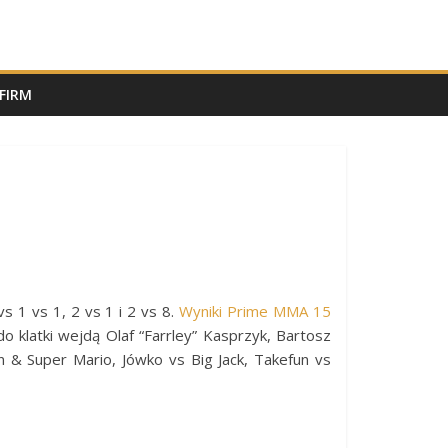
FIRM
 1 vs 1, 2 vs 1 i 2 vs 8.
Wyniki Prime MMA 15
do klatki wejdą Olaf “Farrley” Kasprzyk, Bartosz
n & Super Mario, Jówko vs Big Jack, Takefun vs