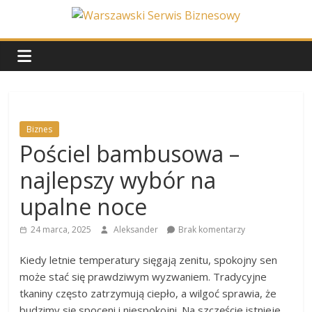
Skip
to
Warszawski
content
Serwis
Biznesowy
Biznes
Pościel bambusowa –
Wydarzenia
z
najlepszy wybór na
życia
stolicy
upalne noce
24 marca, 2025
Aleksander
Brak komentarzy
Kiedy letnie temperatury sięgają zenitu, spokojny sen
może stać się prawdziwym wyzwaniem. Tradycyjne
tkaniny często zatrzymują ciepło, a wilgoć sprawia, że
budzimy się spoceni i niespokojni. Na szczęście istnieje