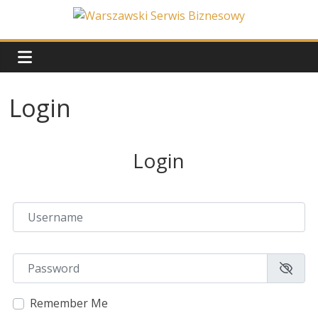
Skip
to
Warszawski
content
Serwis
Login
Biznesowy
Wydarzenia
Login
z
życia
stolicy
Username or Email
Password
Remember Me