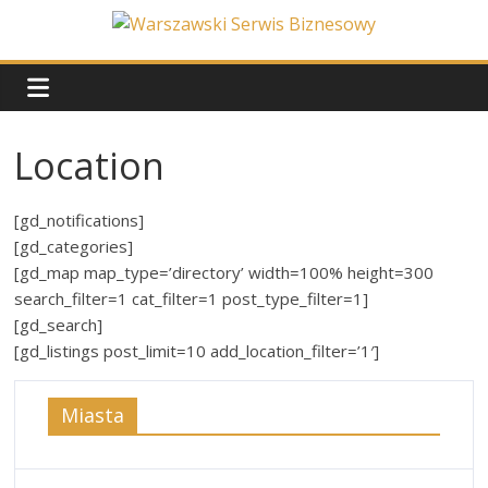
Skip
to
Warszawski
content
Serwis
Location
Biznesowy
[gd_notifications]
Wydarzenia
[gd_categories]
z
[gd_map map_type=’directory’ width=100% height=300
życia
search_filter=1 cat_filter=1 post_type_filter=1]
stolicy
[gd_search]
[gd_listings post_limit=10 add_location_filter=’1′]
Miasta