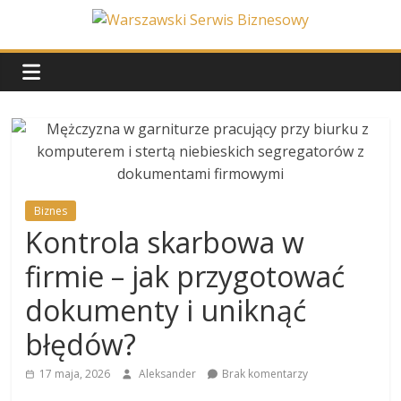
Skip
to
Warszawski
content
Serwis
Biznesowy
Wydarzenia
z
Biznes
życia
Kontrola skarbowa w
stolicy
firmie – jak przygotować
dokumenty i uniknąć
błędów?
17 maja, 2026
Aleksander
Brak komentarzy