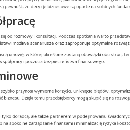
kszą pewność, że decyzje biznesowe są oparte na solidnych fund
ółpracę
się od rozmowy i konsultacji. Podczas spotkania warto przedstaw
stawi możliwe scenariusze oraz zaproponuje optymalne rozwiąza
asną umowę, w której określone zostaną obowiązki obu stron, ter
j współpracy i poczucia bezpieczeństwa finansowego.
rminowe
szybko przynosi wymierne korzyści. Uniknięcie błędów, optymal
ć biznesu. Dzięki temu przedsiębiorcy mogą skupić się na rozwoju
ie tylko doradcą, ale także partnerem w podejmowaniu świadomyc
 na spokojne zarządzanie finansami i minimalizację ryzyka kosz