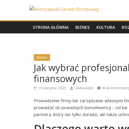
Skip
Warszawski
to
content
Serwis
STRONA GŁÓWNA
BIZNES
KULTURA
RO
Biznesowy
Wydarzenia
Biznes
z
Jak wybrać profesjona
życia
finansowych
stolicy
19 sierpnia, 2025
Aleksander
Brak komentarz
Prowadzenie firmy lub zarządzanie własnymi f
prowadzić do poważnych konsekwencji – od kar 
partnera, który nie tylko doradzi, ale także uc
Dlaczego warto w