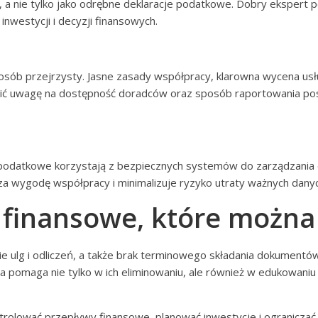
 a nie tylko jako odrębne deklaracje podatkowe. Dobry ekspert po
inwestycji i decyzji finansowych.
osób przejrzysty. Jasne zasady współpracy, klarowna wycena usłu
ócić uwagę na dostępność doradców oraz sposób raportowania pos
podatkowe korzystają z bezpiecznych systemów do zarządzania d
a wygodę współpracy i minimalizuje ryzyko utraty ważnych dany
 finansowe, które można
ie ulg i odliczeń, a także brak terminowego składania dokument
a pomaga nie tylko w ich eliminowaniu, ale również w edukowaniu
ntrolować przepływy finansowe, planować inwestycje i ogranicza