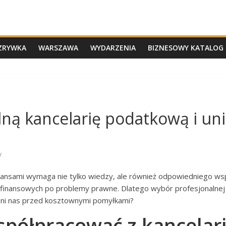
ZRYWKA
WARSZAWA
WYDARZENIA
BIZNESOWY KATALOG 
lną kancelarię podatkową i u
y
inansami wymaga nie tylko wiedzy, ale również odpowiedniego w
finansowych po problemy prawne. Dlatego wybór profesjonalnej k
hroni nas przed kosztownymi pomyłkami?
spółpracować z kancelar