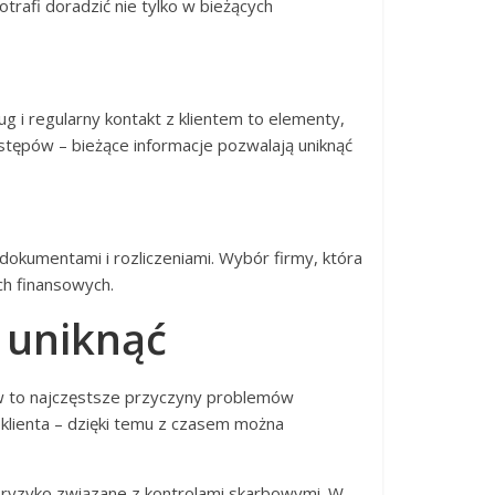
trafi doradzić nie tylko w bieżących
g i regularny kontakt z klientem to elementy,
tępów – bieżące informacje pozwalają uniknąć
okumentami i rozliczeniami. Wybór firmy, która
ch finansowych.
 uniknąć
ów to najczęstsze przyczyny problemów
 klienta – dzięki temu z czasem można
ć ryzyko związane z kontrolami skarbowymi. W