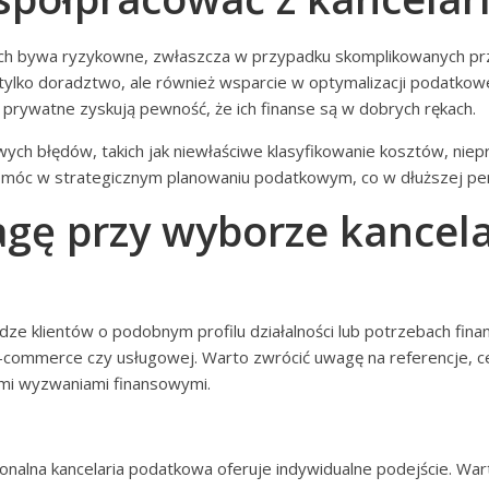
ch bywa ryzykowne, zwłaszcza w przypadku skomplikowanych prz
 tylko doradztwo, ale również wsparcie w optymalizacji podatkow
 prywatne zyskują pewność, że ich finanse są w dobrych rękach.
ch błędów, takich jak niewłaściwe klasyfikowanie kosztów, niepr
móc w strategicznym planowaniu podatkowym, co w dłuższej pers
gę przy wyborze kancela
ze klientów o podobnym profilu działalności lub potrzebach fina
-commerce czy usługowej. Warto zwrócić uwagę na referencje, ce
zymi wyzwaniami finansowymi.
jonalna kancelaria podatkowa oferuje indywidualne podejście. War