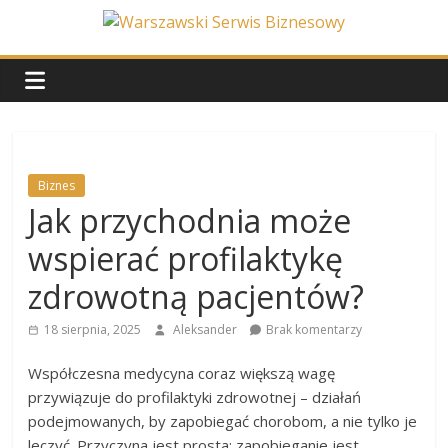
Skip
to
Warszawski
content
Serwis
Biznesowy
Biznes
Jak przychodnia może
Wydarzenia
z
wspierać profilaktykę
życia
stolicy
zdrowotną pacjentów?
18 sierpnia, 2025
Aleksander
Brak komentarzy
Współczesna medycyna coraz większą wagę
przywiązuje do profilaktyki zdrowotnej – działań
podejmowanych, by zapobiegać chorobom, a nie tylko je
leczyć. Przyczyna jest prosta: zapobieganie jest